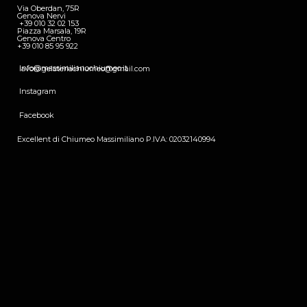
Via Oberdan, 75R
Genova Nervi
+39 010 32 02 153
Piazza Marsala, 19R
Genova Centro
+39 010 85 95 922
info@massimilianochiumeo.it
lavoro.gelateriachiumeo@gmail.com
Instagram
Facebook
Excellent di Chiumeo Massimiliano P.IVA: 02032140994