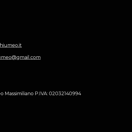
hiumeo.it
hiumeo@gmail.com
o Massimiliano P.IVA: 02032140994