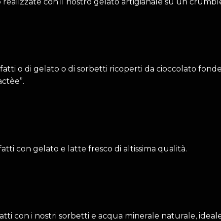
 realizzate con il nostro gelato artigianale su un crumble
 fatti o di gelato o di sorbetti ricoperti da cioccolato fon
actèe”.
fatti con gelato e latte fresco di altissima qualità.
atti con i nostri sorbetti e acqua minerale naturale, ideale p