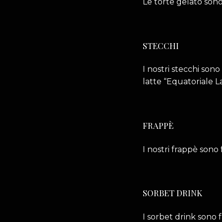
Le torte gelato sono
STECCHI
I nostri stecchi sono
latte “Equatoriale L
FRAPPÈ
I nostri frappè sono 
SORBET DRINK
I sorbet drink sono f